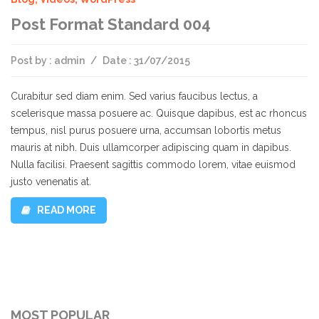
ABRILLANTADOR DE CUBIERTOS
REPISAS PARA MESAS DE TRABAJO
Post Format Standard 004
BANDEJAS GASTRONORM
BANDEJAS PANADERAS
Post by :
admin
/
Date :
31/07/2015
BANDEJAS PARA MUFFINS
Curabitur sed diam enim. Sed varius faucibus lectus, a
scelerisque massa posuere ac. Quisque dapibus, est ac rhoncus
TABLAS DE PICAR
tempus, nisl purus posuere urna, accumsan lobortis metus
mauris at nibh. Duis ullamcorper adipiscing quam in dapibus.
OLLAS
Nulla facilisi. Praesent sagittis commodo lorem, vitae euismod
justo venenatis at.
SARTENES
READ MORE
BOWLS
TAZAS Y JARRAS DE MEDIR
CUCHARAS DE MEDIR
MOST POPULAR