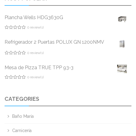
SALSERAS
MANGAS
Plancha Wells HDG3630G
0 review(s)
DUYAS
0
out
Refrigerador 2 Puertas POLUX GN 1200NMV
of
BASES REDONDAS PARA DULCES
5
0 review(s)
0
TAPAS ACRÍLICAS PARA DULCES REDONDOS
out
Mesa de Pizza TRUE TPP 93-3
of
5
EMBUDOS
0 review(s)
0
out
COLADORES
of
5
CATEGORIES
ABRIDORES DE LATA
RAMEKIN DE MELAMINA
Baño María
GUANTES PARA HORNEAR
Carnicería