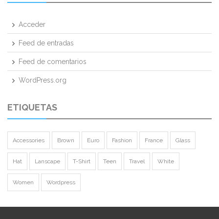
Acceder
Feed de entradas
Feed de comentarios
WordPress.org
ETIQUETAS
Accessories
Brown
Euro
Fashion
France
Glass
Hat
Lanscape
T-Shirt
Teen
Travel
White
Women
Wordpress