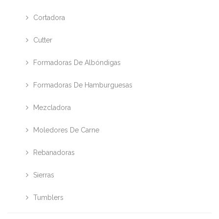
REMOS DE ACERO INOX
Cortadora
ESPOLVOREADORES
Cutter
Formadoras De Albóndigas
Formadoras De Hamburguesas
Mezcladora
Moledores De Carne
Rebanadoras
Sierras
Tumblers