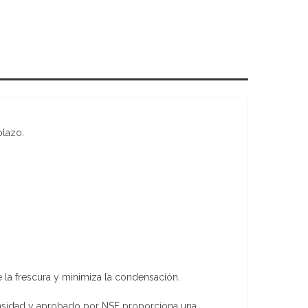
plazo.
 la frescura y minimiza la condensación.
 densidad y aprobado por NSF proporciona una