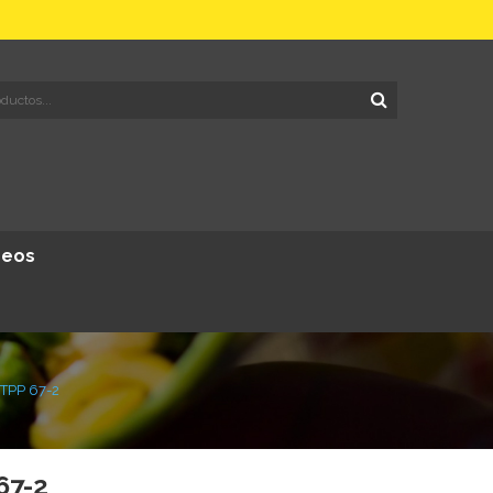
deos
 TPP 67-2
67-2