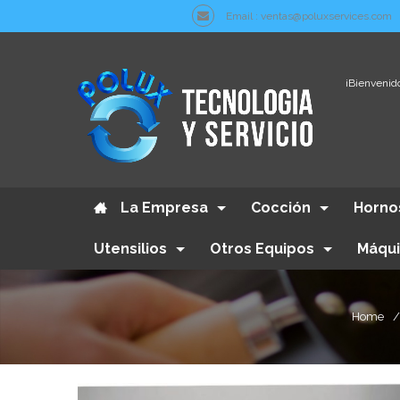
Email : ventas@poluxservices.com
¡Bienvenido
La Empresa
Cocción
Horno
Utensilios
Otros Equipos
Máqui
Home
/