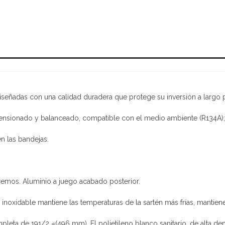
iseñadas con una calidad duradera que protege su inversión a largo 
imensionado y balanceado, compatible con el medio ambiente (R134A);
en las bandejas.
tremos. Aluminio a juego acabado posterior.
inoxidable mantiene las temperaturas de la sartén más frías, mantiene
ompleta de 191/2 «(496 mm). El polietileno blanco sanitario, de alta