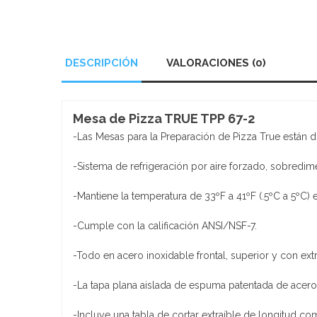
DESCRIPCIÓN
VALORACIONES (0)
Mesa de Pizza TRUE TPP 67-2
-Las Mesas para la Preparación de Pizza True están d
-Sistema de refrigeración por aire forzado, sobred
-Mantiene la temperatura de 33ºF a 41ºF (.5ºC a 5ºC) 
-Cumple con la calificación ANSI/NSF-7.
-Todo en acero inoxidable frontal, superior y con ex
-La tapa plana aislada de espuma patentada de acero 
-Incluye una tabla de cortar extraíble de longitud c