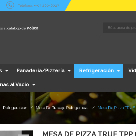
Teléfono: +507 260-6027
s al catálogo de
Polux
!
s
Panadería/Pizzería
Refrigeración
Vi
nas al Vacio
Refrigeración
/
Mesa De Trabajo Refrigeradas
/
Mesa De Pizza TRUE
MESA DE PIZZA TRUE TPP 