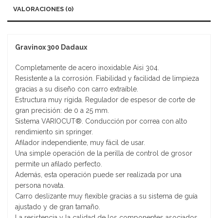
VALORACIONES (0)
ABRILLANTADOR DE CUBIERTOS
REPISAS PARA MESAS DE TRABAJO
BANDEJAS GASTRONORM
BANDEJAS PANADERAS
Gravinox 300 Dadaux
BANDEJAS PARA MUFFINS
Completamente de acero inoxidable Aisi 304.
Resistente a la corrosión. Fiabilidad y facilidad de limpieza
TABLAS DE PICAR
gracias a su diseño con carro extraíble.
Estructura muy rígida. Regulador de espesor de corte de
OLLAS
gran precisión: de 0 a 25 mm.
Sistema VARIOCUT®. Conducción por correa con alto
SARTENES
rendimiento sin springer.
Afilador independiente, muy fácil de usar.
BOWLS
Una simple operación de la perilla de control de grosor
permite un afilado perfecto.
Además, esta operación puede ser realizada por una
TAZAS Y JARRAS DE MEDIR
persona novata.
Carro deslizante muy flexible gracias a su sistema de guía
CUCHARAS DE MEDIR
ajustado y de gran tamaño.
La resistencia y la calidad de los componentes asociados