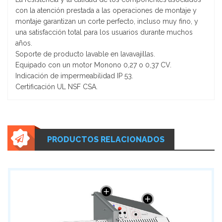
SALSERAS
con la atención prestada a las operaciones de montaje y
montaje garantizan un corte perfecto, incluso muy fino, y
MANGAS
una satisfacción total para los usuarios durante muchos
años.
DUYAS
Soporte de producto lavable en lavavajillas.
Equipado con un motor Monono 0,27 o 0,37 CV.
BASES REDONDAS PARA DULCES
Indicación de impermeabilidad IP 53.
Certificación UL NSF CSA.
TAPAS ACRÍLICAS PARA DULCES REDONDOS
EMBUDOS
PRODUCTOS RELACIONADOS
COLADORES
ABRIDORES DE LATA
RAMEKIN DE MELAMINA
GUANTES PARA HORNEAR