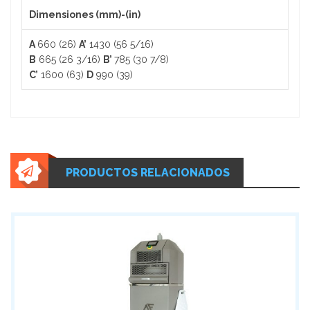
SALSERAS
Dimensiones (mm)-(in)
MANGAS
A
660 (26)
A’
1430 (56 5/16)
B
665 (26 3/16)
B’
785 (30 7/8)
DUYAS
C’
1600 (63)
D
990 (39)
BASES REDONDAS PARA DULCES
TAPAS ACRÍLICAS PARA DULCES REDONDOS
EMBUDOS
PRODUCTOS RELACIONADOS
COLADORES
ABRIDORES DE LATA
RAMEKIN DE MELAMINA
GUANTES PARA HORNEAR