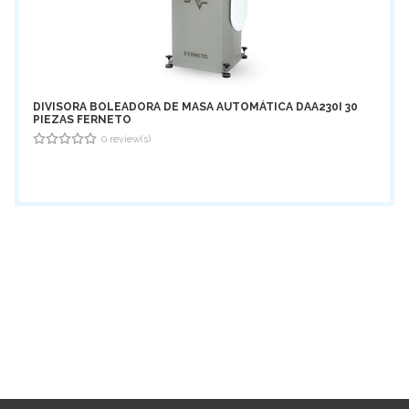
REMOS DE ACERO INOX
ESPOLVOREADORES
DIVISORA BOLEADORA DE MASA AUTOMÁTICA DAA230I 30
PIEZAS FERNETO
0 review(s)
0
out
of
5