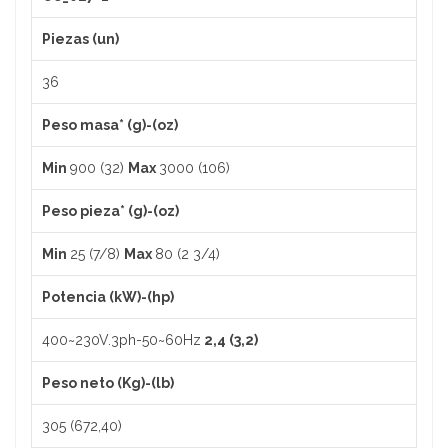
ABRILLANTADOR DE CUBIERTOS
REPISAS PARA MESAS DE TRABAJO
BANDEJAS GASTRONORM
Piezas (un)
BANDEJAS PANADERAS
36
BANDEJAS PARA MUFFINS
Peso masa* (g)-(oz)
Min
900 (32)
Max
3000 (106)
TABLAS DE PICAR
Peso pieza* (g)-(oz)
OLLAS
Min
25 (7/8)
Max
80 (2 3/4)
SARTENES
Potencia (kW)-(hp)
BOWLS
400~230V.3ph-50~60Hz
2,4 (3,2)
TAZAS Y JARRAS DE MEDIR
Peso neto (Kg)-(lb)
CUCHARAS DE MEDIR
305 (672,40)