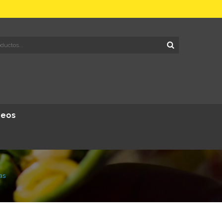
deos
as