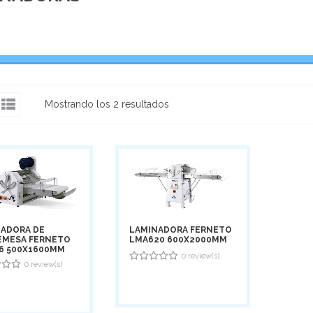
Mostrando los 2 resultados
ADORA DE
LAMINADORA FERNETO
EMESA FERNETO
LMA620 600X2000MM
6 500X1600MM
0 review(s)
0 review(s)
0
out
of
5