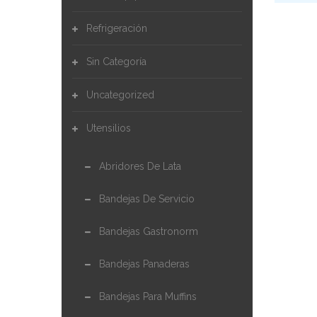
Refrigeración
Sin Categoría
Uncategorized
Utensilios
Abridores De Lata
Bandejas De Servicio
Bandejas Gastronorm
Bandejas Panaderas
Bandejas Para Muffins