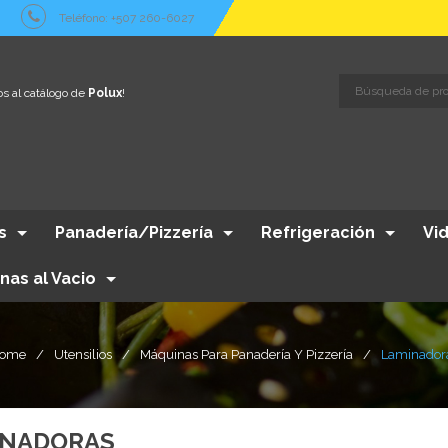
Teléfono: +507 260-6027
s al catálogo de
Polux
!
s
Panadería/Pizzería
Refrigeración
Vi
nas al Vacio
ome
/
Utensilios
/
Máquinas Para Panadería Y Pizzería
/
Laminador
INADORAS