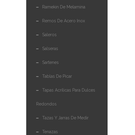
Ramekin De Melamina
Remos De Acero Inox
Saleros
Salseras
Sartenes
Tablas De Picar
Tapas Acrílicas Para Dulces
Redondos
Tazas Y Jarras De Medir
Tenazas