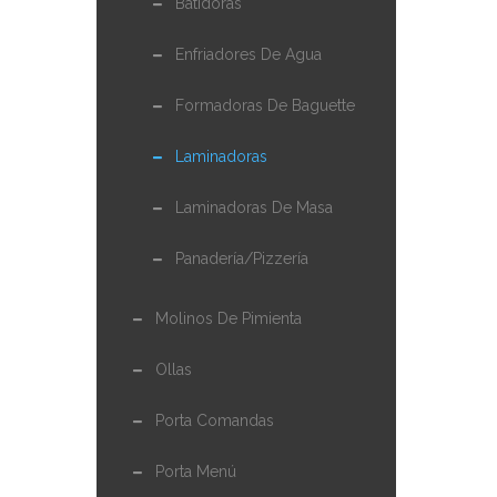
Batidoras
Enfriadores De Agua
Formadoras De Baguette
Laminadoras
Laminadoras De Masa
Panadería/Pizzería
Molinos De Pimienta
Ollas
Porta Comandas
Porta Menú