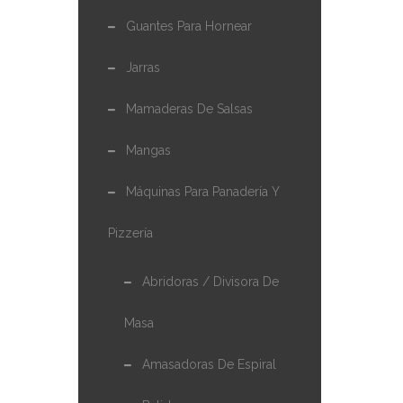
Guantes Para Hornear
Jarras
Mamaderas De Salsas
Mangas
Máquinas Para Panadería Y
Pizzería
Abridoras / Divisora De
Masa
Amasadoras De Espiral