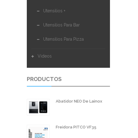
Utensilios +
Utensilios Para Bar
Utensilios Para Pizza
Videos
PRODUCTOS
Abatidor NEO De Lainox
Freidora PITCO VF35