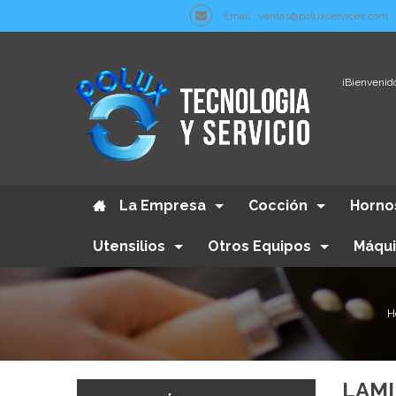
Email : ventas@poluxservices.com
¡Bienvenido
La Empresa
Cocción
Horno
Utensilios
Otros Equipos
Máqui
H
LAM