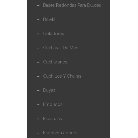
Bases Redondas Para Dulces
Bowls
Coladores
Cucharas De Medir
Cucharones
Cuchillos Y Chairas
Duyas
Embudos
Espátulas
Espolvoreadores