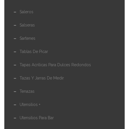
Saleros
Salseras
Sartenes
Tablas De Picar
Tapas Acrílicas Para Dulces Redondos
Tazas Y Jarras De Medir
Tenazas
Utensilios +
Utensilios Para Bar