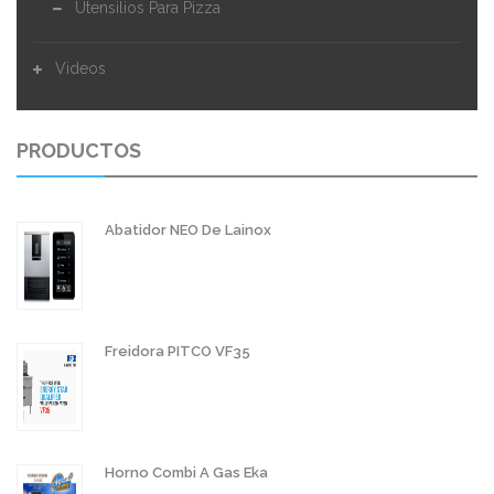
Utensilios Para Pizza
Videos
PRODUCTOS
Abatidor NEO De Lainox
Freidora PITCO VF35
Horno Combi A Gas Eka