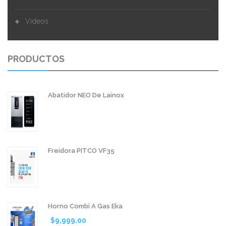
REMOS DE ACERO INOX
Videos
ESPOLVOREADORES
PRODUCTOS
Abatidor NEO De Lainox
Freidora PITCO VF35
Horno Combi A Gas Eka
$
9,999.00