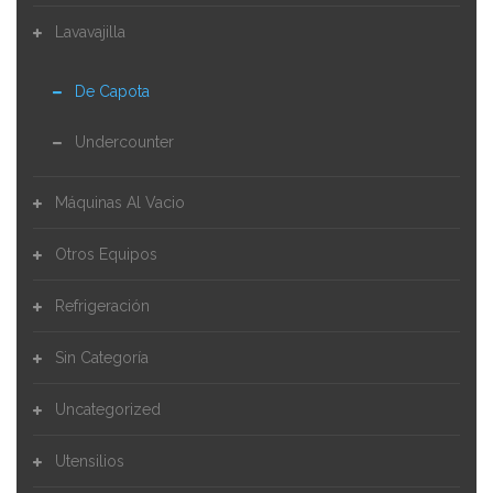
SALSERAS
Lavavajilla
MANGAS
De Capota
DUYAS
Undercounter
BASES REDONDAS PARA DULCES
Máquinas Al Vacio
TAPAS ACRÍLICAS PARA DULCES REDONDOS
Otros Equipos
EMBUDOS
Refrigeración
COLADORES
Sin Categoría
ABRIDORES DE LATA
Uncategorized
RAMEKIN DE MELAMINA
Utensilios
GUANTES PARA HORNEAR