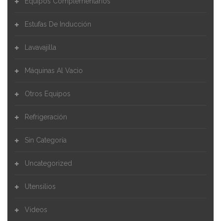
Equipos Complementarios
Estufas De Inducción
Lavavajilla
Máquinas Al Vacio
Otros Equipos
Refrigeración
Sin Categoría
Uncategorized
Utensilios
Videos