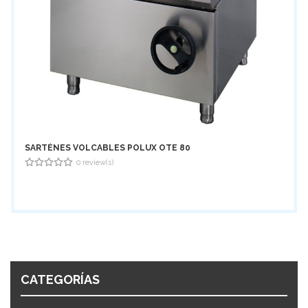
SARTÉNES VOLCABLES POLUX OTE 80
0 review(s)
0
out
of
5
CATEGORÍAS