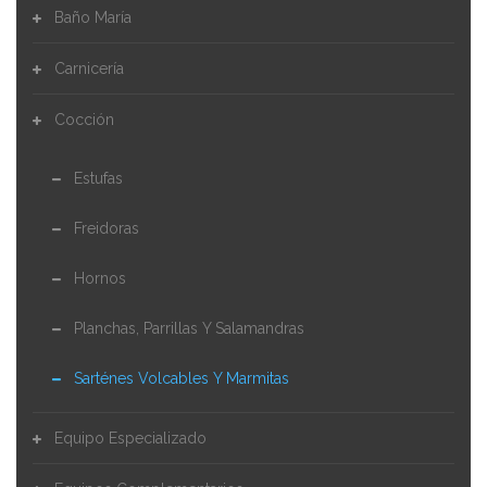
Baño María
Carnicería
Cocción
Estufas
Freidoras
Hornos
Planchas, Parrillas Y Salamandras
Sarténes Volcables Y Marmitas
Equipo Especializado