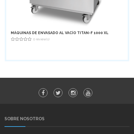
MÁQUINAS DE ENVASADO AL VACÍO TITAN-F 1000 XL
0 review(s)
0
out
of
5
SOBRE NOSOTROS